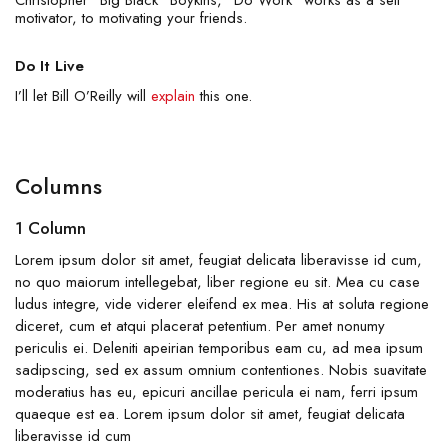
Christopher “Big Black” Boykins, “Do Work” works as a self
motivator, to motivating your friends.
Do It Live
I’ll let Bill O’Reilly will
explain
this one.
Columns
1 Column
Lorem ipsum dolor sit amet, feugiat delicata liberavisse id cum,
no quo maiorum intellegebat, liber regione eu sit. Mea cu case
ludus integre, vide viderer eleifend ex mea. His at soluta regione
diceret, cum et atqui placerat petentium. Per amet nonumy
periculis ei. Deleniti apeirian temporibus eam cu, ad mea ipsum
sadipscing, sed ex assum omnium contentiones. Nobis suavitate
moderatius has eu, epicuri ancillae pericula ei nam, ferri ipsum
quaeque est ea. Lorem ipsum dolor sit amet, feugiat delicata
liberavisse id cum