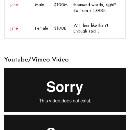
Jane
Male
$100M
thousand words, right?
So Tom x 1,000.
With hair like that?!
Jane
Female
$100B
Enough said…
Youtube/Vimeo Video