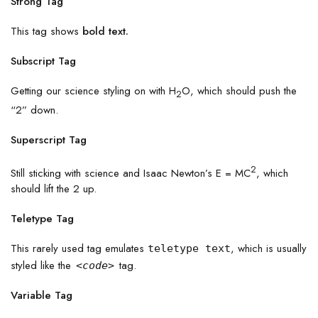
Strong Tag
This tag shows
bold
text.
Subscript Tag
Getting our science styling on with H
O, which should push the
2
“2” down.
Superscript Tag
2
Still sticking with science and Isaac Newton’s E = MC
, which
should lift the 2 up.
Teletype Tag
This rarely used tag emulates
, which is usually
teletype text
styled like the
tag.
<code>
Variable Tag