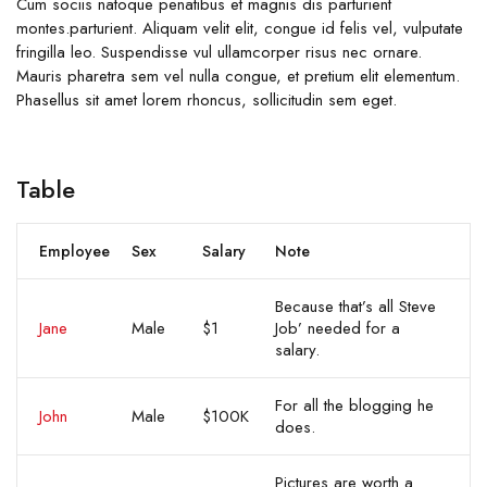
Cum sociis natoque penatibus et magnis dis parturient
montes.parturient. Aliquam velit elit, congue id felis vel, vulputate
fringilla leo. Suspendisse vul ullamcorper risus nec ornare.
Mauris pharetra sem vel nulla congue, et pretium elit elementum.
Phasellus sit amet lorem rhoncus, sollicitudin sem eget.
Table
Employee
Sex
Salary
Note
Because that’s all Steve
Jane
Male
$1
Job’ needed for a
salary.
For all the blogging he
John
Male
$100K
does.
Pictures are worth a