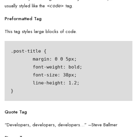
usually styled like the
tag.
<code>
Preformatted Tag
This tag styles large blocks of code.
.post-title {

	margin: 0 0 5px;

	font-weight: bold;

	font-size: 38px;

	line-height: 1.2;

}
Quote Tag
Developers, developers, developers…
–Steve Ballmer