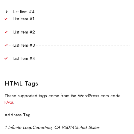
List Item #4
List Item #1
List Item #2
List Item #3
List Item #4
HTML Tags
These supported tags come from the WordPress.com code
FAQ
.
Address Tag
1 Infinite LoopCupertino, CA 95014United States