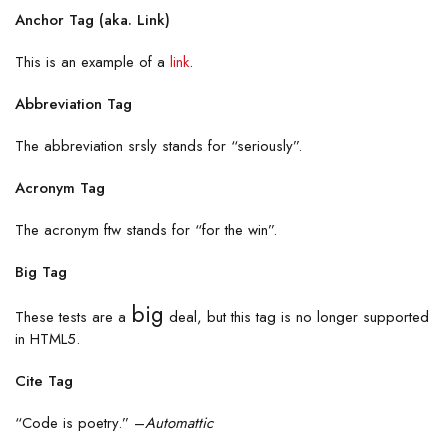
Anchor Tag (aka. Link)
This is an example of a
link
.
Abbreviation Tag
The abbreviation
srsly
stands for “seriously”.
Acronym Tag
The acronym
ftw
stands for “for the win”.
Big Tag
big
These tests are a
deal, but this tag is no longer supported
in HTML5.
Cite Tag
“Code is poetry.” –
Automattic